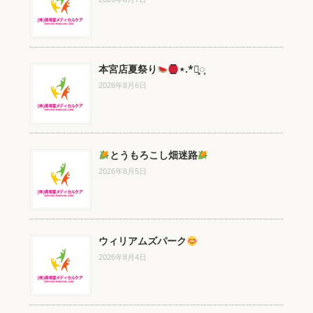
本宮店夏祭り
⋆.*⃝̥◌̥
2026年8月6日
とうもろこし畑迷路
2026年8月5日
ウィリアムズパーク
2026年8月4日