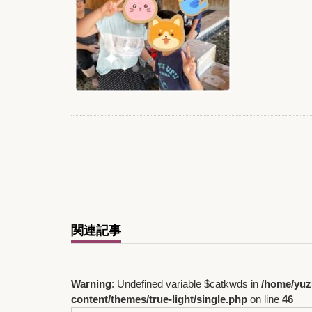
関連記事
Warning
: Undefined variable $catkwds in
/home/yuz
content/themes/true-light/single.php
on line
46