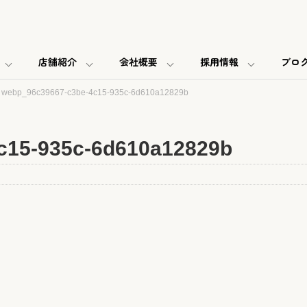
店舗紹介
会社概要
採用情報
ブロ
>
webp_96c39667-c3be-4c15-935c-6d610a12829b
c15-935c-6d610a12829b