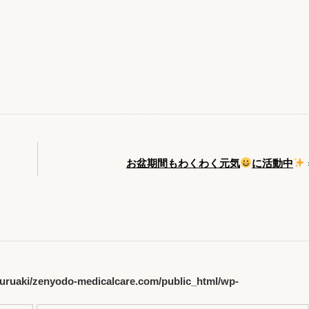
お盆期間もわくわく元気
に活動中
uruaki/zenyodo-medicalcare.com/public_html/wp-