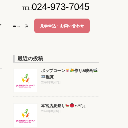
024-973-7045
TEL:
グ
ニュース
見学申込・お問い合わせ
最近の投稿
ポップコーン
作り&映画
鑑賞
2026年8月7日
本宮店夏祭り
⋆.*⃝̥◌̥
2026年8月6日