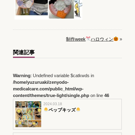
制作week
ハロウィン
»
関連記事
Warning
: Undefined variable $catkwds in
/home/yuzuruaki/zenyodo-
medicalcare.com/public_html/wp-
content/themes/true-light/single.php
on line
46
2024.03.18
ペップキッズ