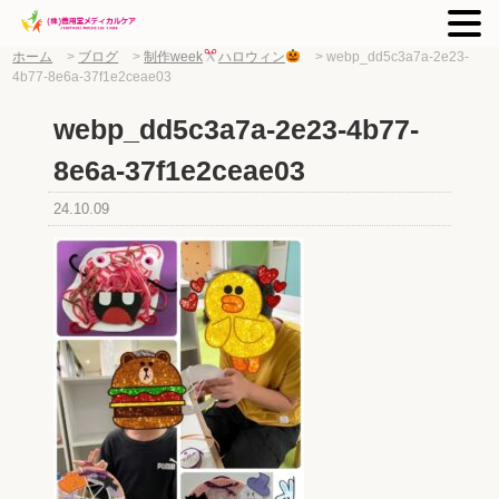
ホーム
>
ブログ
>
制作week
ハロウィン
>
webp_dd5c3a7a-2e23-
4b77-8e6a-37f1e2ceae03
webp_dd5c3a7a-2e23-4b77-
8e6a-37f1e2ceae03
24.10.09