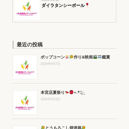
ダイラタンシーボール
最近の投稿
ポップコーン
作り&映画
鑑賞
2026年8月7日
本宮店夏祭り
⋆.*⃝̥◌̥
2026年8月6日
とうもろこし畑迷路