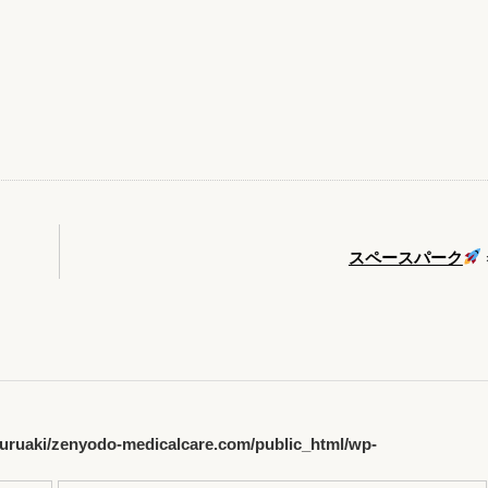
スペースパーク
uruaki/zenyodo-medicalcare.com/public_html/wp-