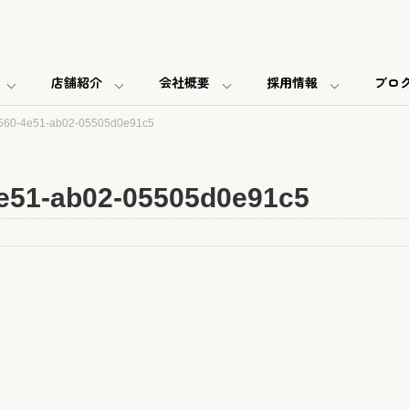
店舗紹介
会社概要
採用情報
ブロ
560-4e51-ab02-05505d0e91c5
e51-ab02-05505d0e91c5