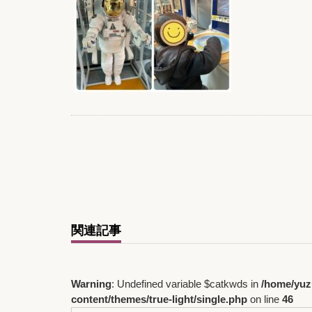
関連記事
Warning
: Undefined variable $catkwds in
/home/yuz
content/themes/true-light/single.php
on line
46