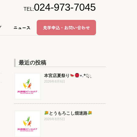
024-973-7045
TEL:
グ
ニュース
見学申込・お問い合わせ
最近の投稿
本宮店夏祭り
⋆.*⃝̥◌̥
2026年8月6日
とうもろこし畑迷路
2026年8月5日