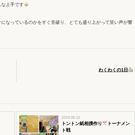
んな上手です
けになっているのかをすぐ見破り、とても盛り上がって笑い声が響
わくわくの1日
2024.06.10
トントン紙相撲作り
トーナメン
ト戦