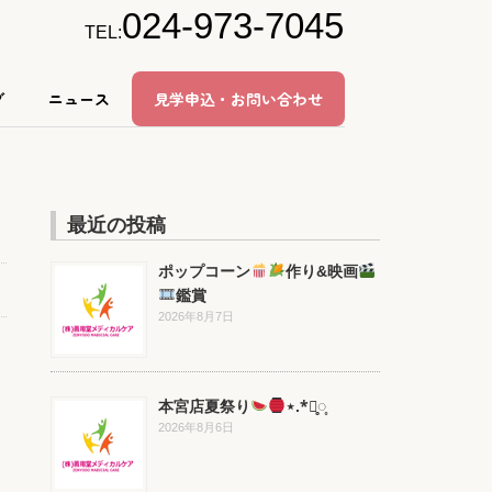
024-973-7045
TEL:
グ
ニュース
見学申込・お問い合わせ
最近の投稿
ポップコーン
作り&映画
鑑賞
2026年8月7日
本宮店夏祭り
⋆.*⃝̥◌̥
2026年8月6日