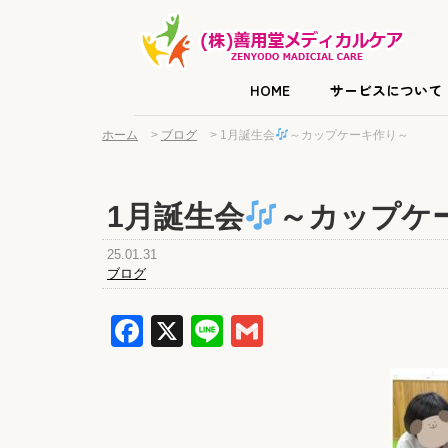
HOME
サービスについて
ホーム
>
ブログ
>
1月誕生会
～カップケーキ作り～
1月誕生会
～カップケ
25.01.31
ブログ
Facebook
X
Line
Gmail