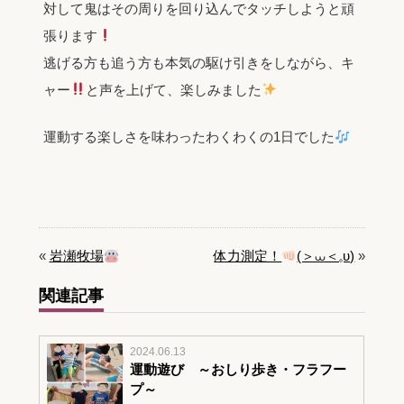
対して鬼はその周りを回り込んでタッチしようと頑
張ります
逃げる方も追う方も本気の駆け引きをしながら、キ
ャー
と声を上げて、楽しみました
運動する楽しさを味わったわくわくの1日でした
«
岩瀬牧場
体力測定！
(＞⩊＜𓈒ᴜ)
»
関連記事
2024.06.13
運動遊び ～おしり歩き・フラフー
プ～