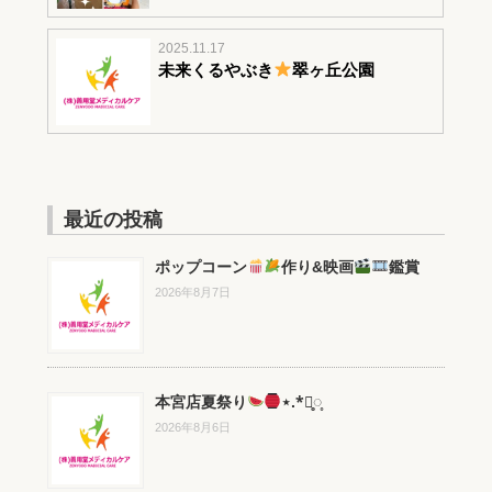
2025.11.17
未来くるやぶき
翠ヶ丘公園
最近の投稿
ポップコーン
作り&映画
鑑賞
2026年8月7日
本宮店夏祭り
⋆.*⃝̥◌̥
2026年8月6日