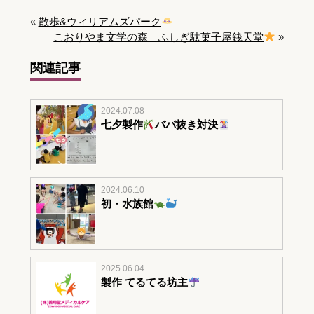
«
散歩&ウィリアムズパーク
こおりやま文学の森 ふしぎ駄菓子屋銭天堂
»
関連記事
2024.07.08
七夕製作
ババ抜き対決
2024.06.10
初・水族館
2025.06.04
製作 てるてる坊主