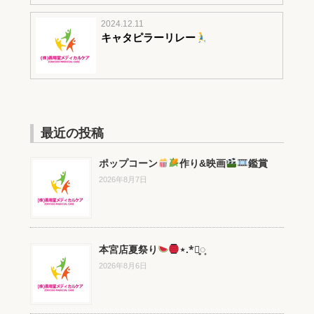
2024.12.11
キャタピラーリレー
最近の投稿
ポップコーン
作り&映画
鑑賞
2026年8月7日
本宮店夏祭り
⋆.*⃝̥◌̥
2026年8月6日