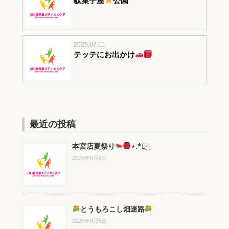
駄菓子屋
公園
2025.07.11
テッテにお出かけ
最近の投稿
本宮店夏祭り
⋆.*⃝̥◌̥
2026年8月6日
とうもろこし畑迷路
2026年8月5日