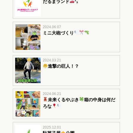
だるまランド
³₃
2024.06.07
ミニ大砲づくり
2024.03.21
進撃の巨人！？
2024.06.21
未来くるやぶき
箱の中身は何だ
ろな
2025.12.01