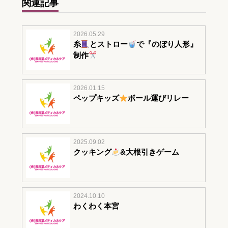
関連記事
2026.05.29
糸
とストロー
で『のぼり人形』
制作
2026.01.15
ペップキッズ
ボール運びリレー
2025.09.02
クッキング
&大根引きゲーム
2024.10.10
わくわく本宮