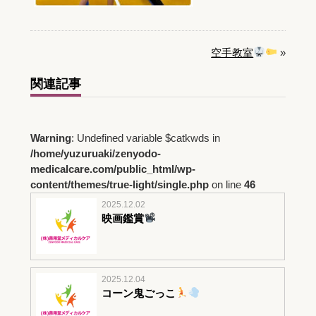
空手教室
»
関連記事
Warning
: Undefined variable $catkwds in
/home/yuzuruaki/zenyodo-
medicalcare.com/public_html/wp-
content/themes/true-light/single.php
on line
46
2025.12.02
映画鑑賞
2025.12.04
コーン鬼ごっこ