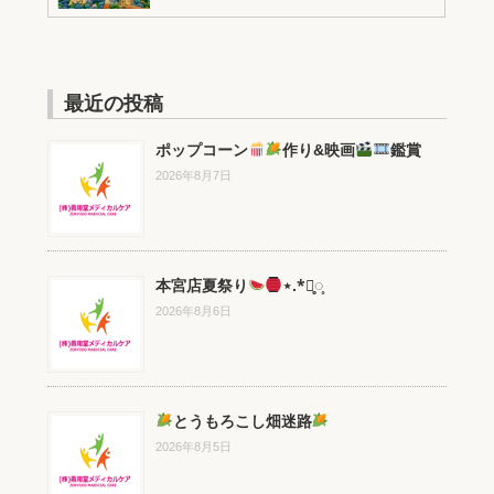
最近の投稿
ポップコーン
作り&映画
鑑賞
2026年8月7日
本宮店夏祭り
⋆.*⃝̥◌̥
2026年8月6日
とうもろこし畑迷路
2026年8月5日