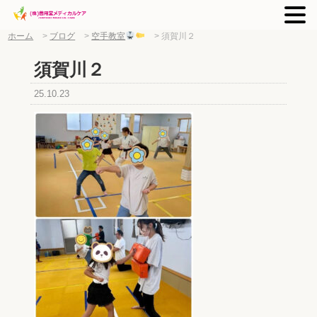
ホーム
>
ブログ
>
空手教室
>
須賀川２
須賀川２
25.10.23