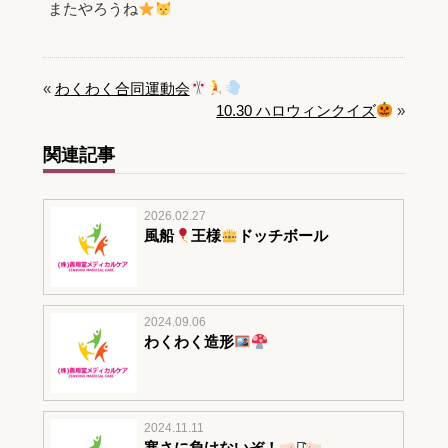
またやろうね
«
わくわく合同運動会
10.30 ハロウィンクイズ
»
関連記事
2026.02.27
風船
王様
ドッチボール
2024.09.06
わくわく造形
2024.11.11
寒さに負けないぞ！
‪‪⋆͛‪‪