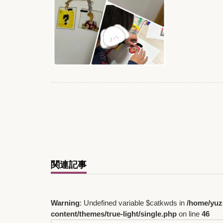
関連記事
Warning
: Undefined variable $catkwds in
/home/yuz
content/themes/true-light/single.php
on line
46