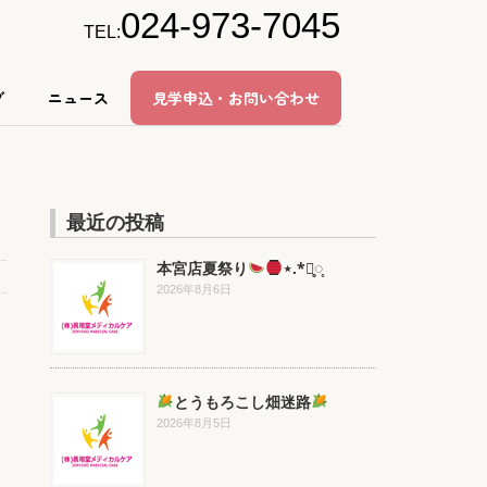
024-973-7045
TEL:
グ
ニュース
見学申込・お問い合わせ
最近の投稿
本宮店夏祭り
⋆.*⃝̥◌̥
2026年8月6日
とうもろこし畑迷路
2026年8月5日