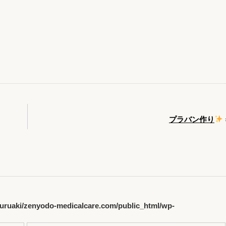
プラバン作り
uruaki/zenyodo-medicalcare.com/public_html/wp-