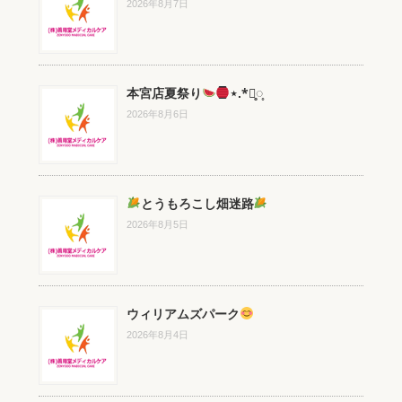
2026年8月7日
本宮店夏祭り
⋆.*⃝̥◌̥
2026年8月6日
とうもろこし畑迷路
2026年8月5日
ウィリアムズパーク
2026年8月4日