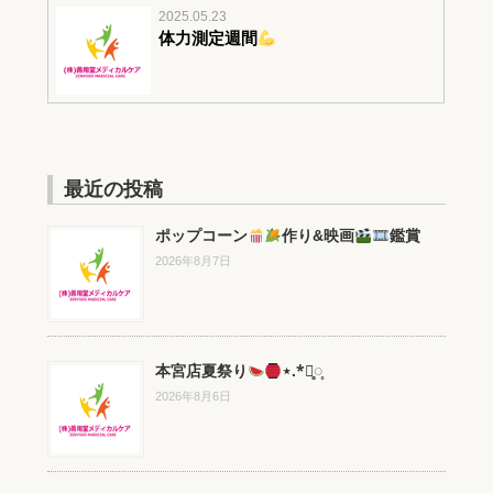
2025.05.23
体力測定週間
最近の投稿
ポップコーン
作り&映画
鑑賞
2026年8月7日
本宮店夏祭り
⋆.*⃝̥◌̥
2026年8月6日