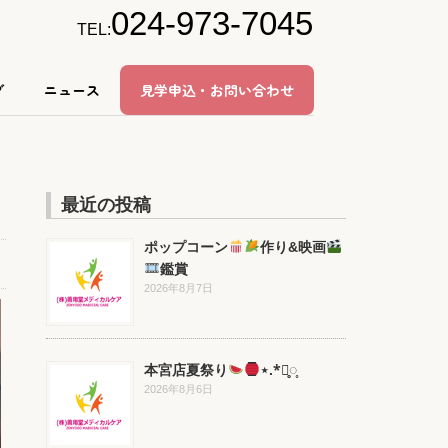
024-973-7045
TEL:
グ
ニュース
見学申込・お問い合わせ
最近の投稿
ポップコーン
作り&映画
鑑賞
2026年8月7日
本宮店夏祭り
⋆.*⃝̥◌̥
2026年8月6日