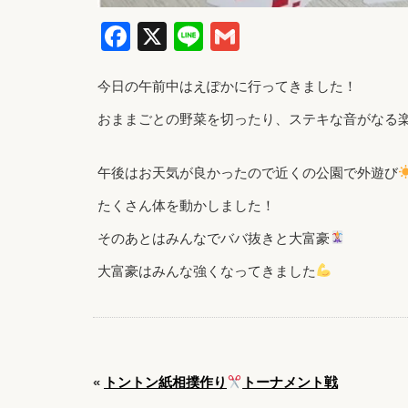
Facebook
X
Line
Gmail
今日の午前中はえぽかに行ってきました！
おままごとの野菜を切ったり、ステキな音がなる
午後はお天気が良かったので近くの公園で外遊び
たくさん体を動かしました！
そのあとはみんなでババ抜きと大富豪
大富豪はみんな強くなってきました
«
トントン紙相撲作り
トーナメント戦