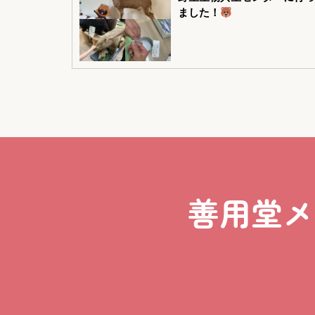
ました！
善用堂メ