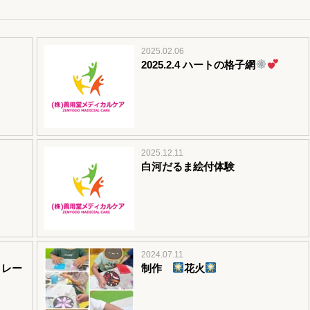
2025.02.06
2025.2.4 ハートの格子網
2025.12.11
白河だるま絵付体験
2024.07.11
リレー
制作
花火