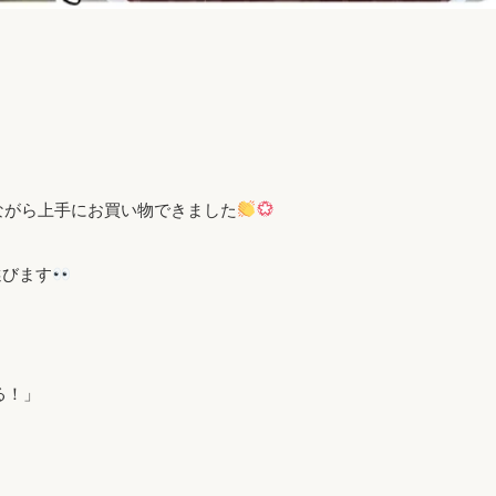
ながら上手にお買い物できました
選びます
る！」