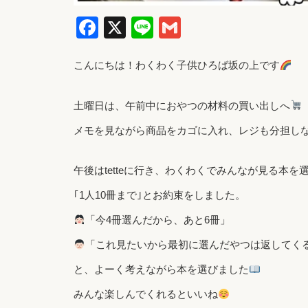
Facebook
X
Line
Gmail
こんにちは！わくわく子供ひろば坂の上です
土曜日は、午前中におやつの材料の買い出しへ
メモを見ながら商品をカゴに入れ、レジも分担し
午後はtetteに行き、わくわくでみんなが見る本を
｢1人10冊まで｣とお約束をしました。
「今4冊選んだから、あと6冊」
「これ見たいから最初に選んだやつは返してく
と、よーく考えながら本を選びました
みんな楽しんでくれるといいね