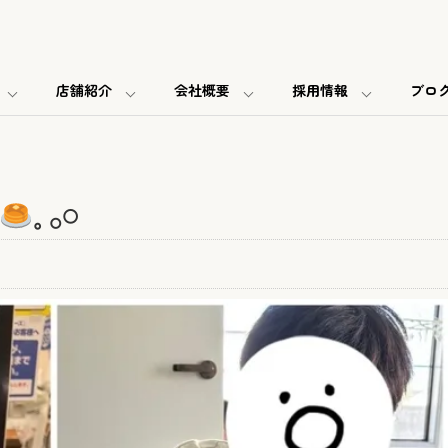
店舗紹介
会社概要
採用情報
ブロ
𓈒 𓂂𓏸