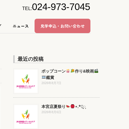
024-973-7045
TEL:
グ
ニュース
見学申込・お問い合わせ
最近の投稿
ポップコーン
作り&映画
鑑賞
2026年8月7日
本宮店夏祭り
⋆.*⃝̥◌̥
2026年8月6日