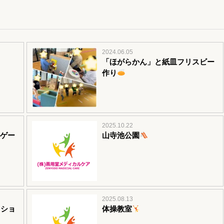
2024.06.05
「ほがらかん」と紙皿フリスビー
作り
2025.10.22
ゲー
山寺池公園
2025.08.13
ッショ
体操教室