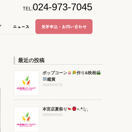
024-973-7045
TEL:
グ
ニュース
見学申込・お問い合わせ
最近の投稿
ポップコーン
作り&映画
鑑賞
2026年8月7日
本宮店夏祭り
⋆.*⃝̥◌̥
2026年8月6日