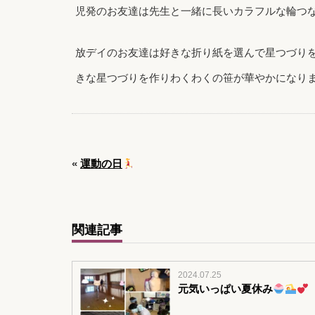
児発のお友達は先生と一緒に長いカラフルな輪つ
放デイのお友達は好きな折り紙を選んで星つづり
きな星つづりを作りわくわくの笹が華やかになり
«
運動の日
関連記事
2024.07.25
元気いっぱい夏休み