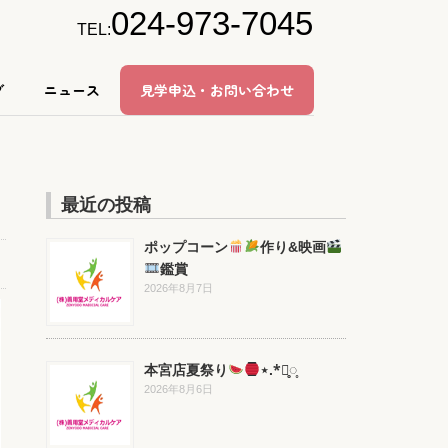
024-973-7045
TEL:
グ
ニュース
見学申込・お問い合わせ
最近の投稿
ポップコーン
作り&映画
鑑賞
2026年8月7日
本宮店夏祭り
⋆.*⃝̥◌̥
2026年8月6日