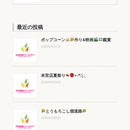
最近の投稿
ポップコーン
作り&映画
鑑賞
2026年8月7日
本宮店夏祭り
⋆.*⃝̥◌̥
2026年8月6日
とうもろこし畑迷路
2026年8月5日