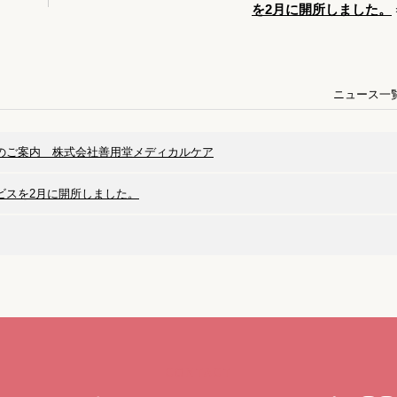
を2月に開所しました。
ニュース一
のご案内 株式会社善用堂メディカルケア
ビスを2月に開所しました。
CONTACT