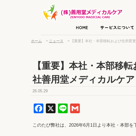
HOME
サービスについて
ホーム
>
ニュース
>
【重要】本社・本部移転および住所変更
【重要】本社・本部移転
社善用堂メディカルケア
26.05.29
Facebook
X
Line
Gmail
このたび弊社は、2026年6月1日より本社・本