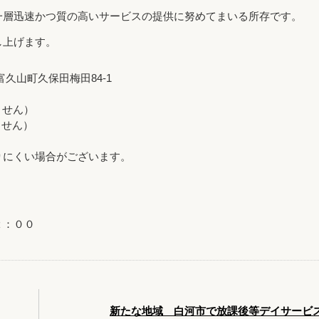
一層迅速かつ質の高いサービスの提供に努めてまいる所存です。
し上げます。
市富久山町久保田梅田84-1
いません）
いません）
りにくい場合がございます。
２：００
新たな地域 白河市で放課後等デイサービ