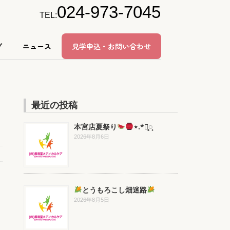
024-973-7045
TEL:
グ
ニュース
見学申込・お問い合わせ
最近の投稿
本宮店夏祭り
⋆.*⃝̥◌̥
2026年8月6日
とうもろこし畑迷路
2026年8月5日