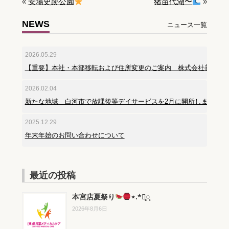
«
安場史跡公園
猪苗代湖〜
»
NEWS
ニュース一覧
2026.05.29
【重要】本社・本部移転および住所変更のご案内 株式会社善用堂
2026.02.04
新たな地域 白河市で放課後等デイサービスを2月に開所しました。
2025.12.29
年末年始のお問い合わせについて
最近の投稿
本宮店夏祭り
⋆.*⃝̥◌̥
2026年8月6日