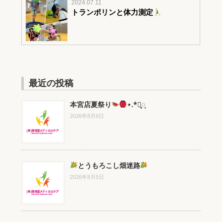
2024.07.11
トランポリンと体力測定
最近の投稿
本宮店夏祭り
⋆.*⃝̥◌̥
2026年8月6日
とうもろこし畑迷路
2026年8月5日