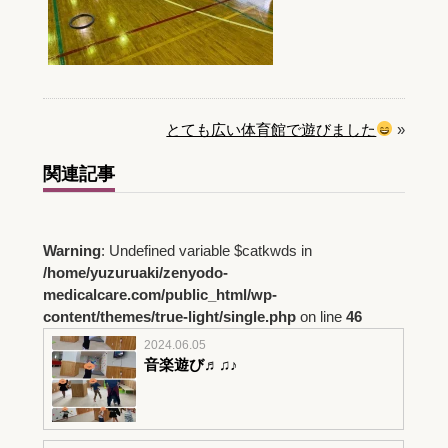
とても広い体育館で遊びました
»
関連記事
Warning
: Undefined variable $catkwds in
/home/yuzuruaki/zenyodo-
medicalcare.com/public_html/wp-
content/themes/true-light/single.php
on line
46
2024.06.05
音楽遊び♬♫♪