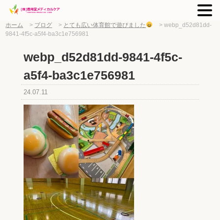
ホーム
>
ブログ
>
とても広い体育館で遊びました
>
webp_d52d81dd-
9841-4f5c-a5f4-ba3c1e756981
webp_d52d81dd-9841-4f5c-
a5f4-ba3c1e756981
24.07.11