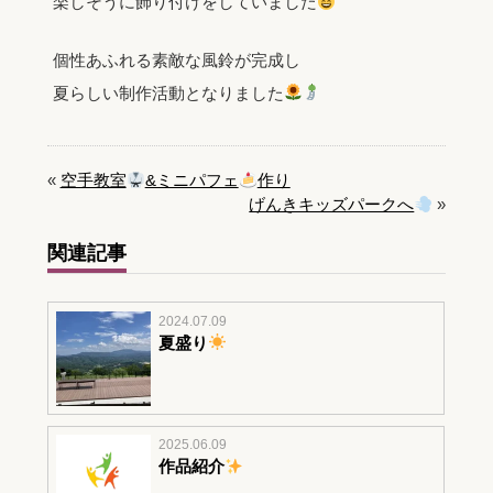
楽しそうに飾り付けをしていました
個性あふれる素敵な風鈴が完成し
夏らしい制作活動となりました
«
空手教室
&ミニパフェ
作り
げんきキッズパークへ
»
関連記事
2024.07.09
夏盛り
2025.06.09
作品紹介