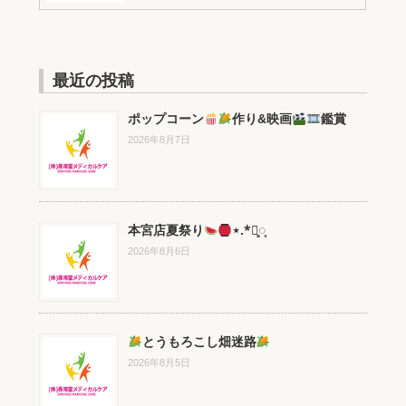
最近の投稿
ポップコーン
作り&映画
鑑賞
2026年8月7日
本宮店夏祭り
⋆.*⃝̥◌̥
2026年8月6日
とうもろこし畑迷路
2026年8月5日