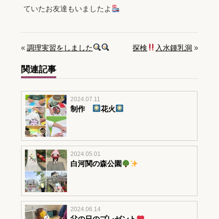
ていたお友達もいましたよ
«
調理実習をしました
探検
入水鍾乳洞
»
関連記事
2024.07.11
制作
花火
2024.05.01
白河関の森公園
2024.06.14
父の日のプレゼント