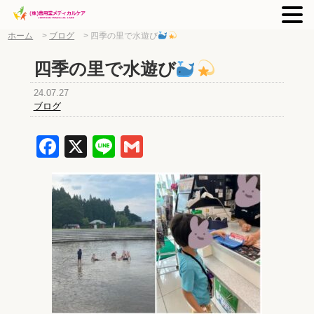
ホーム
>
ブログ
>
四季の里で水遊び
四季の里で水遊び
24.07.27
ブログ
Facebook
X
Line
Gmail