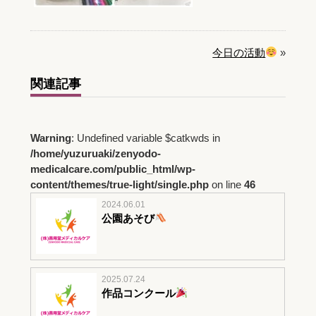
今日の活動
»
関連記事
Warning
: Undefined variable $catkwds in
/home/yuzuruaki/zenyodo-
medicalcare.com/public_html/wp-
content/themes/true-light/single.php
on line
46
2024.06.01
公園あそび
2025.07.24
作品コンクール