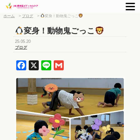
ホーム
>
ブログ
>
変身！動物鬼ごっこ
変身！動物鬼ごっこ
25.05.20
ブログ
Facebook
X
Line
Gmail