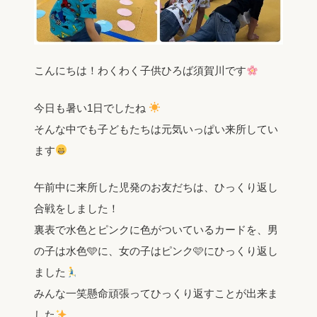
こんにちは！わくわく子供ひろば須賀川です
今日も暑い1日でしたね
そんな中でも子どもたちは元気いっぱい来所してい
ます
午前中に来所した児発のお友だちは、ひっくり返し
合戦をしました！
裏表で水色とピンクに色がついているカードを、男
の子は水色🩵に、女の子はピンク🩷にひっくり返し
ました
みんな一笑懸命頑張ってひっくり返すことが出来ま
した