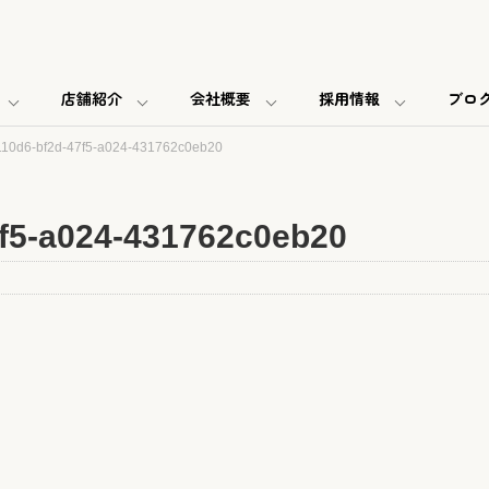
店舗紹介
会社概要
採用情報
ブロ
10d6-bf2d-47f5-a024-431762c0eb20
f5-a024-431762c0eb20