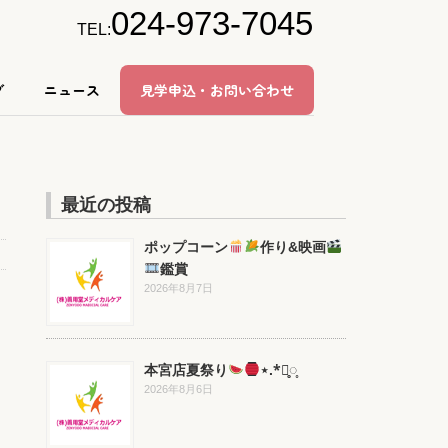
024-973-7045
TEL:
グ
ニュース
見学申込・お問い合わせ
最近の投稿
ポップコーン
作り&映画
鑑賞
2026年8月7日
本宮店夏祭り
⋆.*⃝̥◌̥
2026年8月6日