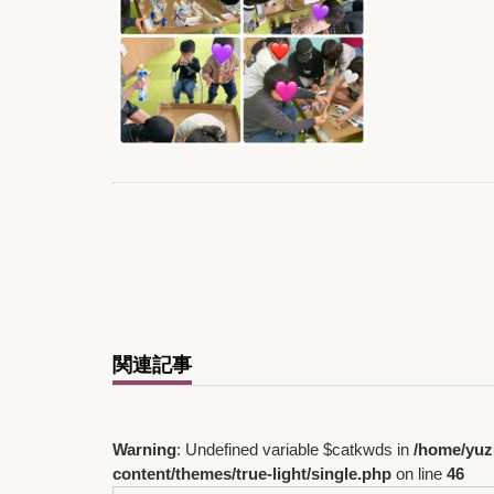
関連記事
Warning
: Undefined variable $catkwds in
/home/yuz
content/themes/true-light/single.php
on line
46