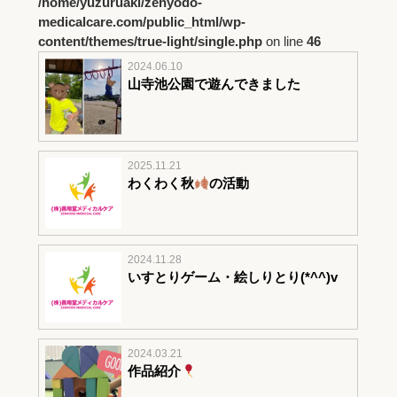
/home/yuzuruaki/zenyodo-
medicalcare.com/public_html/wp-
content/themes/true-light/single.php
on line
46
2024.06.10
山寺池公園で遊んできました
2025.11.21
わくわく秋
の活動
2024.11.28
いすとりゲーム・絵しりとり(*^^)v
2024.03.21
作品紹介