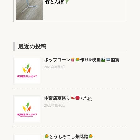
竹とんぼ
最近の投稿
ポップコーン
作り&映画
鑑賞
2026年8月7日
本宮店夏祭り
⋆.*⃝̥◌̥
2026年8月6日
とうもろこし畑迷路