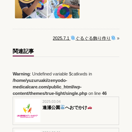
2025.7.1
ぐるぐる飾り作り
»
関連記事
Warning
: Undefined variable $catkwds in
/home/yuzuruaki/zenyodo-
medicalcare.com/public_html/wp-
content/themes/true-light/single.php
on line
46
2025.03.04
逢瀬公園
へおでかけ