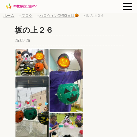
ホーム
>
ブログ
>
ハロウィン制作3日目
>
坂の上２６
坂の上２６
25.09.26