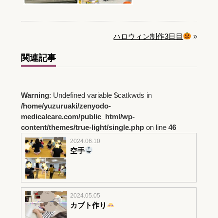
ハロウィン制作3日目
»
関連記事
Warning
: Undefined variable $catkwds in
/home/yuzuruaki/zenyodo-
medicalcare.com/public_html/wp-
content/themes/true-light/single.php
on line
46
2024.06.10
空手
2024.05.05
カブト作り