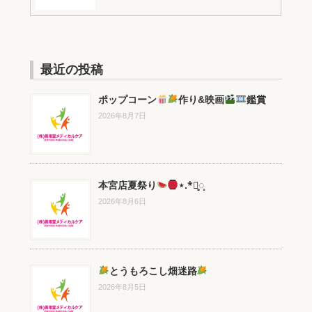
最近の投稿
ポップコーン
作り&映画
鑑賞
2026年8月7日
本宮店夏祭り
⋆.*⃝̥◌̥
2026年8月6日
とうもろこし畑迷路
2026年8月5日