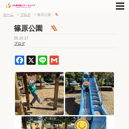
ホーム
>
ブログ
>
篠原公園
篠原公園
25.10.17
ブログ
Facebook
X
Line
Gmail