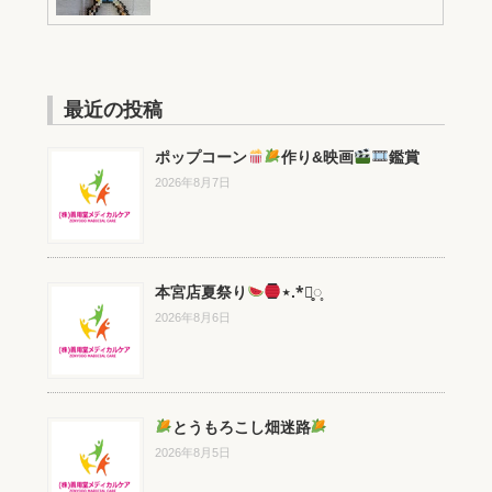
最近の投稿
ポップコーン
作り&映画
鑑賞
2026年8月7日
本宮店夏祭り
⋆.*⃝̥◌̥
2026年8月6日
とうもろこし畑迷路
2026年8月5日