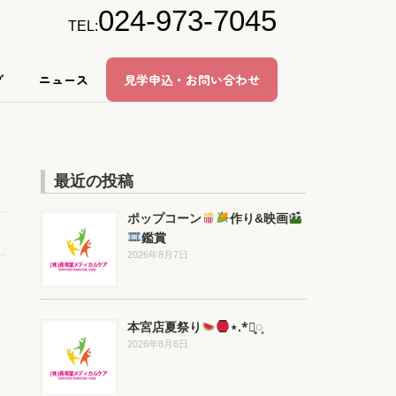
024-973-7045
TEL:
グ
ニュース
見学申込・お問い合わせ
最近の投稿
ポップコーン
作り&映画
鑑賞
2026年8月7日
本宮店夏祭り
⋆.*⃝̥◌̥
2026年8月6日