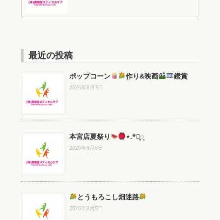
最近の投稿
ポップコーン
作り&映画
鑑賞
2026年8月7日
本宮店夏祭り
⋆.*⃝̥◌̥
2026年8月6日
とうもろこし畑迷路
2026年8月5日