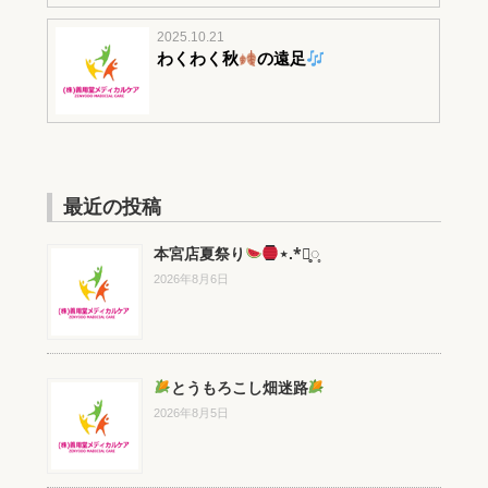
2025.10.21
わくわく秋
の遠足
最近の投稿
本宮店夏祭り
⋆.*⃝̥◌̥
2026年8月6日
とうもろこし畑迷路
2026年8月5日