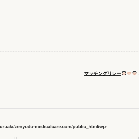
マッチングリレー
uruaki/zenyodo-medicalcare.com/public_html/wp-