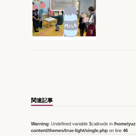
関連記事
Warning
: Undefined variable $catkwds in
/home/yuz
content/themes/true-light/single.php
on line
46