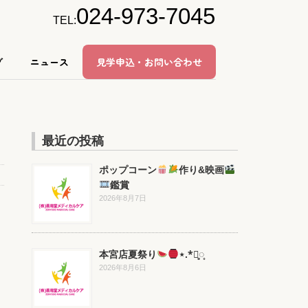
024-973-7045
TEL:
グ
ニュース
見学申込・お問い合わせ
最近の投稿
ポップコーン
作り&映画
鑑賞
2026年8月7日
本宮店夏祭り
⋆.*⃝̥◌̥
2026年8月6日