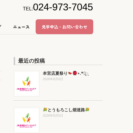
024-973-7045
TEL:
グ
ニュース
見学申込・お問い合わせ
最近の投稿
本宮店夏祭り
⋆.*⃝̥◌̥
2026年8月6日
とうもろこし畑迷路
2026年8月5日