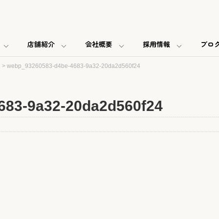
店舗紹介
会社概要
採用情報
ブロ
>
webp_93260583-d4be-4683-9a32-20da2d560f24
683-9a32-20da2d560f24