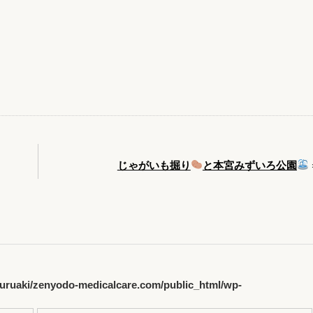
じゃがいも掘り
と本宮みずいろ公園
uruaki/zenyodo-medicalcare.com/public_html/wp-