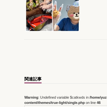
関連記事
Warning
: Undefined variable $catkwds in
/home/yuz
content/themes/true-light/single.php
on line
46