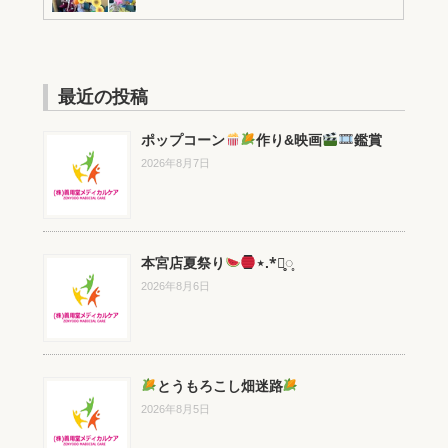
最近の投稿
ポップコーン
作り&映画
鑑賞
2026年8月7日
本宮店夏祭り
⋆.*⃝̥◌̥
2026年8月6日
とうもろこし畑迷路
2026年8月5日