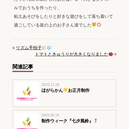
ルでおうちを作ったり、
粘土あそびをしたりと好きな遊びをして落ち着いて
過ごしている坂の上のお子さん達でした
«
リズム手拍子
トマトときゅうりが大きくなりました
»
関連記事
2025.12.18
ほがらかん
お正月制作
2025.06.24
制作ウィーク『七夕風鈴』