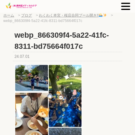
ホーム
>
ブログ
>
わくわく本宮・桜店合同プール開き!!
>
webp_866309f4-5a22-41fc-8311-bd75664f017c
webp_866309f4-5a22-41fc-
8311-bd75664f017c
24.07.01