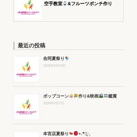
空手教室
&フルーツポンチ作り
最近の投稿
合同夏祭り
2026年8月10日
ポップコーン
作り&映画
鑑賞
2026年8月7日
本宮店夏祭り
⋆.*⃝̥◌̥