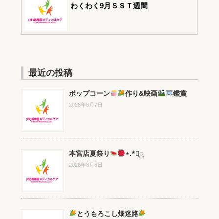
わくわく9月ＳＳＴ週間
最近の投稿
ポップコーン
作り&映画
鑑賞
2026年8月7日
本宮店夏祭り
⋆.*⃝̥◌̥
2026年8月6日
とうもろこし畑迷路