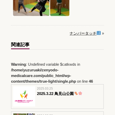
ナンバータッチ
»
関連記事
Warning
: Undefined variable $catkwds in
/home/yuzuruaki/zenyodo-
medicalcare.com/public_html/wp-
content/themes/true-light/single.php
on line
46
2025.03.25
2025.3.22 鳥見山公園