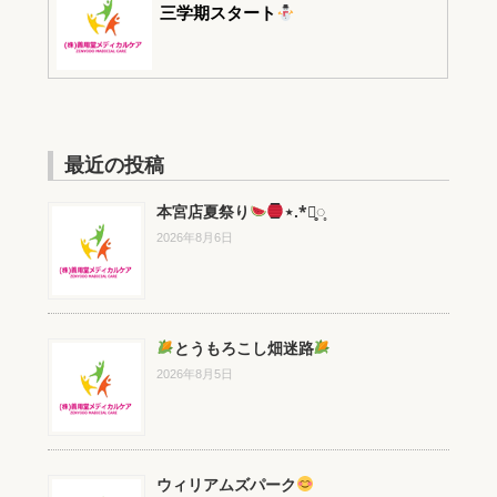
三学期スタート
最近の投稿
本宮店夏祭り
⋆.*⃝̥◌̥
2026年8月6日
とうもろこし畑迷路
2026年8月5日
ウィリアムズパーク