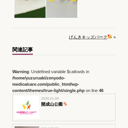
げんきキッズパーク
»
関連記事
Warning
: Undefined variable $catkwds in
/home/yuzuruaki/zenyodo-
medicalcare.com/public_html/wp-
content/themes/true-light/single.php
on line
46
2026.01.09
開成山公園