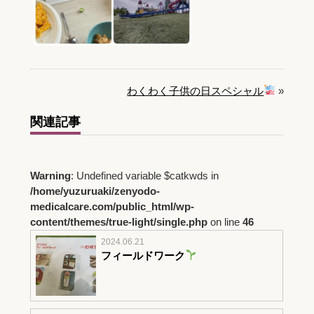
わくわく子供の日スペシャル
»
関連記事
Warning
: Undefined variable $catkwds in
/home/yuzuruaki/zenyodo-
medicalcare.com/public_html/wp-
content/themes/true-light/single.php
on line
46
2024.06.21
フィールドワーク