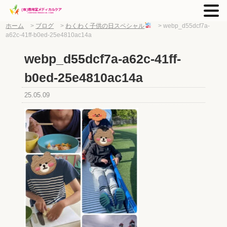
ホーム
>
ブログ
>
わくわく子供の日スペシャル
>
webp_d55dcf7a-
a62c-41ff-b0ed-25e4810ac14a
webp_d55dcf7a-a62c-41ff-
b0ed-25e4810ac14a
25.05.09