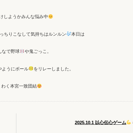
けしようかみんな悩み中
きっちりこなして気持ちはルンルン
本日は
んなで野球
や鬼ごっこ。
やようにボール
をリレーしました。
くわく本宮一致団結
2025.10.1 以心伝心ゲーム