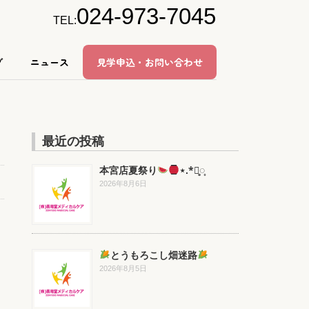
024-973-7045
TEL:
グ
ニュース
見学申込・お問い合わせ
最近の投稿
本宮店夏祭り
⋆.*⃝̥◌̥
2026年8月6日
とうもろこし畑迷路
2026年8月5日