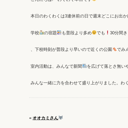
本日のわくわくは3連休前の日で週末どこにお出か
学校
の宿題
も普段より多め
でも
30分間
、下校時刻が普段より早いので近くの公園
でみ
室内活動は、みんなで新聞
を広げて落とさ無い
みんな一緒に力を合わせて盛り上がりました。わ
«
オオカミさん