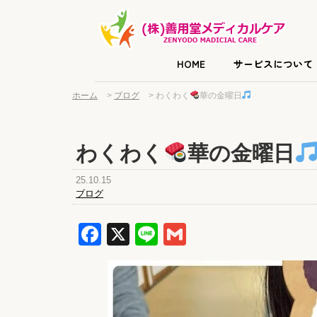
HOME
サービスについて
ホーム
>
ブログ
>
わくわく
華の金曜日
わくわく
華の金曜日
25.10.15
ブログ
Facebook
X
Line
Gmail