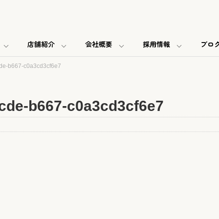
店舗紹介
会社概要
採用情報
ブロ
de-b667-c0a3cd3cf6e7
cde-b667-c0a3cd3cf6e7