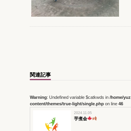
関連記事
Warning
: Undefined variable $catkwds in
/home/yuz
content/themes/true-light/single.php
on line
46
2024.11.05
芋煮会