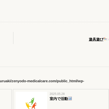
遊具遊び
uruaki/zenyodo-medicalcare.com/public_html/wp-
2025.05.28
室内で活動