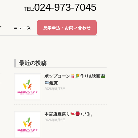
024-973-7045
TEL:
グ
ニュース
見学申込・お問い合わせ
最近の投稿
ポップコーン
作り&映画
鑑賞
2026年8月7日
本宮店夏祭り
⋆.*⃝̥◌̥
2026年8月6日