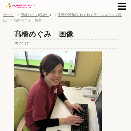
ホーム
>
店舗ページ(障がい)
>
生活介護施設 わくわくライフステップ郡
山
>
髙橋めぐみ 画像
髙橋めぐみ 画像
25.09.17