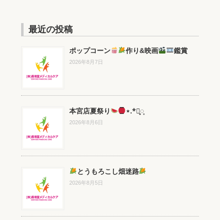
最近の投稿
ポップコーン
作り&映画
鑑賞
2026年8月7日
本宮店夏祭り
⋆.*⃝̥◌̥
2026年8月6日
とうもろこし畑迷路
2026年8月5日