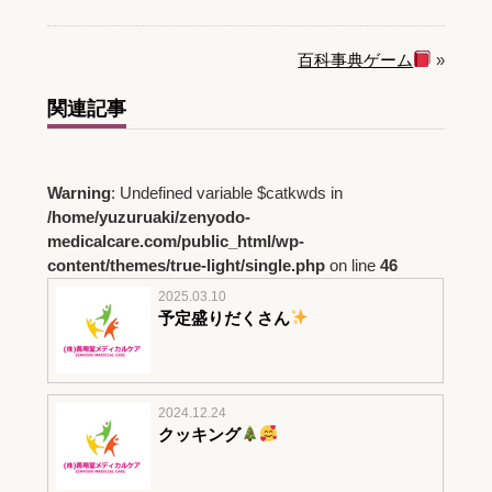
百科事典ゲーム
»
関連記事
Warning
: Undefined variable $catkwds in
/home/yuzuruaki/zenyodo-
medicalcare.com/public_html/wp-
content/themes/true-light/single.php
on line
46
2025.03.10
予定盛りだくさん
2024.12.24
クッキング